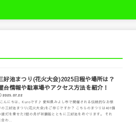
き
三好池まつり(花火大会)2025日程や場所は？
屋台情報や駐車場やアクセス方法を紹介！
2025.07.22
こんにちは、Kuroです♪ 愛知県みよし市で開催される伝統的なお祭
りの三好池まつり(花火大会)をご存じですか？ こちらのまつりは401個
の提灯を乗せた7艘の舟が祈願船とともに三好池をめぐります。 それ
合わ...