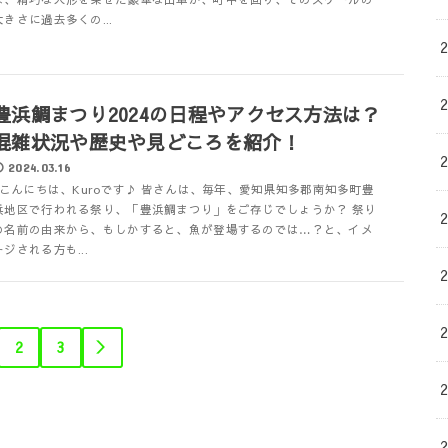
大きさに過去多くの...
豊浜鯛まつり2024の日程やアクセス方法は？
混雑状況や歴史や見どころを紹介！
2024.03.16
こんにちは、Kuroです♪ 皆さんは、毎年、愛知県知多郡南知多町豊
浜地区で行われる祭り、「豊浜鯛まつり」をご存じでしょうか？ 祭り
の名前の由来から、もしかすると、魚が登場するのでは…？と、イメ
ージされる方も...
2
3
＞