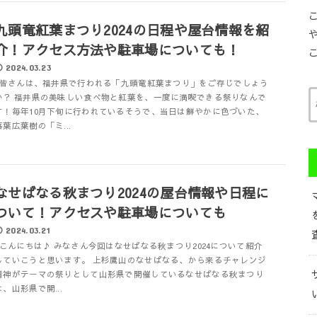
九頭竜紅葉まつり2024の日程や屋台情報を紹
介！アクセス方法や駐車場についても！
2024.03.23
皆さんは、福井県で行われる「九頭竜紅葉まつり」をご存じでしょう
か？ 福井県の美味しい食べ物と紅葉を、一度に満喫できる祭りなんで
す！毎年10月下旬に行われているそうで、当日は鮮やかに色づいた、
落葉広葉樹の「ミ...
なせばなる秋まつり2024の屋台情報や日程に
ついて！アクセスや駐車場についても
2024.03.21
こんにちは♪ みなさん今回はなせばなる秋まつり2024について紹介
していこうと思います。 上杉鷹山のなせばなる、から来るチャレンジ
精神がテーマの祭りとして山形県で開催しているなせばなる秋まつり
は、山形県で開...