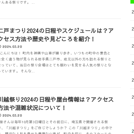
さんある祭りです。 ...
二戸まつり2024の日程やスケジュールは？ア
クセス方法や歴史や見どころを紹介！
2024.03.20
こんにちは！ 町内を神輿や山車が練り歩き、いつもの町中の景色と
は全く違う物が見られる岩手県二戸市、地元以外の方も訪れる祭りと
なっていて、当日の祭り会場はとても賑わいを見せる人気の祭りとな
っています。 そんな...
川越祭り2024の日程や屋台情報は？アクセス
方法や混雑状況について！
2024.03.20
皆さんは毎年10月第3日曜日とその前日に、埼玉県で開催される祭
り、「川越まつり」をご存じでしょうか？ この「川越まつり」の中で
は、精巧な人形を乗せた豪華な山車が、町中を回り、そのスケールの