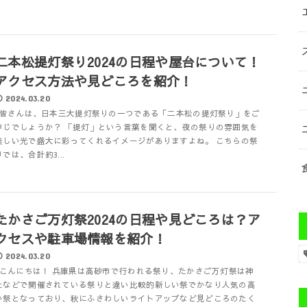
二本松提灯祭り2024の日程や屋台について！
アクセス方法や見どころを紹介！
2024.03.20
皆さんは、日本三大提灯祭りの一つである「二本松の提灯祭り」をご
存じでしょうか？ 「提灯」という言葉を聞くと、夜の祭りの雰囲気を
美しい光で盛大に彩ってくれるイメージがありますよね。 こちらの祭
りでは、合計約3...
たかさご万灯祭2024の日程や見どころは？ア
クセスや駐車場情報を紹介！
2024.03.20
こんにちは！ 兵庫県は高砂市で行われる祭り、たかさご万灯祭は神
社などで開催されている祭りと違い比較的新しい祭でかなり人気の高
い祭となっており、秋にふさわしいライトアップなど見どころのたく