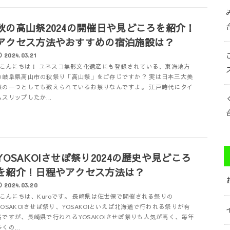
秋の高山祭2024の開催日や見どころを紹介！
アクセス方法やおすすめの宿泊施設は？
2024.03.21
こんにちは！ ユネスコ無形文化遺産にも登録されている、東海地方
の岐阜県高山市の秋祭り「高山祭」をご存じですか？ 実は日本三大美
祭の一つとしても数えられているお祭りなんですよ。 江戸時代にタイ
ムスリップしたか...
YOSAKOIさせぼ祭り2024の歴史や見どころ
を紹介！日程やアクセス方法は？
2024.03.20
こんにちは、Kuroです。 長崎県は佐世保で開催される祭りの
YOSAKOIさせぼ祭り、YOSAKOIといえば北海道で行われる祭りが有
名ですが、長崎県で行われるYOSAKOIさせぼ祭りも人気が高く、毎年
くの...