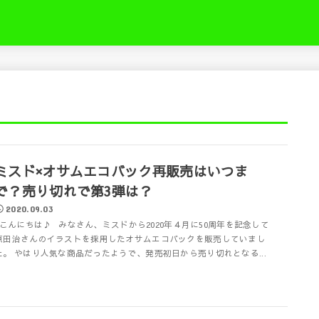
き
ミスド×オサムエコバック再販売はいつま
で？売り切れで第3弾は？
2020.09.03
こんにちは♪ みなさん、ミスドから2020年４月に50周年を記念して
原田治さんのイラストを採用したオサムエコバックを販売していまし
た。 やはり人気な商品だったようで、発売初日から売り切れとなる...