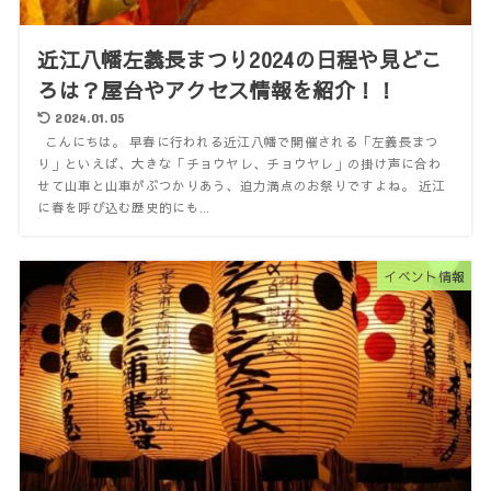
近江八幡左義長まつり2024の日程や見どこ
ろは？屋台やアクセス情報を紹介！！
2024.01.05
こんにちは。 早春に行われる近江八幡で開催される「左義長まつ
り」といえば、大きな「チョウヤレ、チョウヤレ」の掛け声に合わ
せて山車と山車がぶつかりあう、迫力満点のお祭りですよね。 近江
に春を呼び込む歴史的にも...
イベント情報