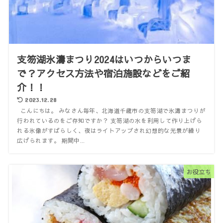
支笏湖氷濤まつり2024はいつからいつま
で？アクセス方法や宿泊施設などをご紹
介！！
2023.12.28
こんにちは。 みなさん毎年、北海道千歳市の支笏湖で氷濤まつりが
行われているのをご存知ですか？ 支笏湖の水を利用して作り上げら
れる氷像がすばらしく、夜はライトアップされ幻想的な光景が繰り
広げられます。 期間中...
お役立ち