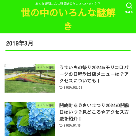
あんな疑問こんな疑問感じたことないですか？
世の中のいろんな謎解
SEARCH
き
2019年3月
うまいもの祭り2024inモリコロパ
イベント情報
ークの日程や出店メニューは？ア
クセスについても！
2024.02.09
開成町あじさいまつり2024の開催
イベント情報
日はいつ？見どころやアクセス方
法を紹介！
2024.01.18