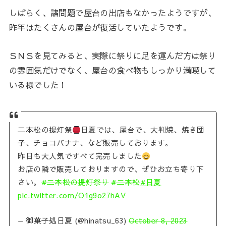
しばらく、諸問題で屋台の出店もなかったようですが、
昨年はたくさんの屋台が復活していたようです。
ＳＮＳを見てみると、実際に祭りに足を運んだ方は祭り
の雰囲気だけでなく、屋台の食べ物もしっかり満喫して
いる様でした！
二本松の提灯祭
日夏では、屋台で、大判焼、焼き団
子、チョコバナナ、など販売しております。
昨日も大人気ですべて完売しました
お店の隣で販売しておりますので、ぜひお立ち寄り下
さい。
#二本松の提灯祭り
#二本松
#日夏
pic.twitter.com/O1g9o27hAV
— 御菓子処日夏 (@hinatsu_63)
October 8, 2023