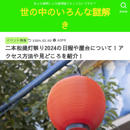
あんな疑問こんな疑問感じたことないですか？
世の中のいろんな謎解
SEARCH
き
ADPR
イベント情報
2024.03.20
二本松提灯祭り2024の日程や屋台について！ア
クセス方法や見どころを紹介！