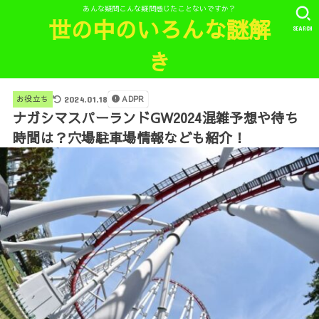
あんな疑問こんな疑問感じたことないですか？
世の中のいろんな謎解
SEARCH
き
ADPR
お役立ち
2024.01.18
ナガシマスパーランドGW2024混雑予想や待ち
時間は？穴場駐車場情報なども紹介！