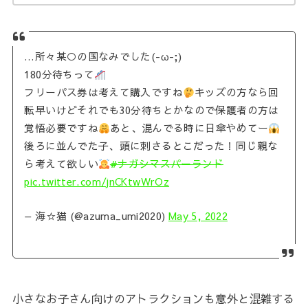
…所々某○の国なみでした(-ω-;)
180分待ちって
フリーパス券は考えて購入ですね
キッズの方なら回
転早いけどそれでも30分待ちとかなので保護者の方は
覚悟必要ですね
あと、混んでる時に日傘やめてー
後ろに並んでた子、頭に刺さるとこだった！同じ親な
ら考えて欲しい
#ナガシマスパーランド
pic.twitter.com/jnCKtwWrOz
— 海☆猫 (@azuma_umi2020)
May 5, 2022
小さなお子さん向けのアトラクションも意外と混雑する