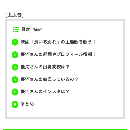
[上広告]
目次
[
hide
]
映画「長いお別れ」の主題歌を歌う！
1
優河さんの経歴やプロフィール情報！
2
優河さんの出身高校は？
3
優河さんの彼氏っているの？
4
優河さんのインスタは？
5
まとめ
6