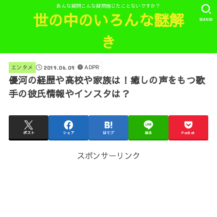
あんな疑問こんな疑問感じたことないですか？
世の中のいろんな謎解
SEARCH
き
ADPR
エンタメ
2019.06.09
優河の経歴や高校や家族は！癒しの声をもつ歌
手の彼氏情報やインスタは？
ポスト
シェア
はてブ
送る
Pocket
スポンサーリンク