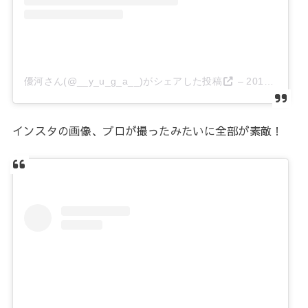
優河さん(@__y_u_g_a__)がシェアした投稿
–
2018年 7月月25日午前12時05分PDT
インスタの画像、プロが撮ったみたいに全部が素敵！