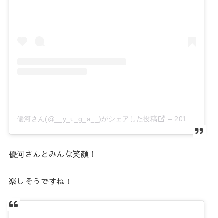
優河さん(@__y_u_g_a__)がシェアした投稿
–
2019年 1月月5日午後6時22分PST
優河さんとみんな笑顔！
楽しそうですね！