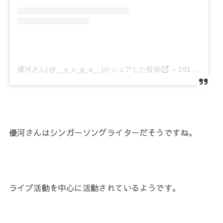
優河さん(@__y_u_g_a__)がシェアした投稿
–
2018年 2月月18日午後11時41分PST
優河さんはシンガーソングライターだそうですね。
ライブ活動を中心に活動されているようです。