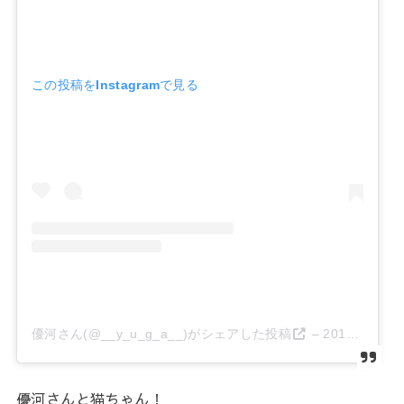
この投稿をInstagramで見る
優河さん(@__y_u_g_a__)がシェアした投稿
–
2019年 6月月8日午前6時00分PDT
優河さんと猫ちゃん！