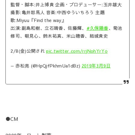
監督・脚本:井上博貴 企画・プロデューサー:玉井雄大
撮影:亀井耶馬人 音楽:中西ゆういちろう 主題
歌:Miyuu『Find the way』
出演:副島和樹、立石晴香、佐藤輝、
#久保陽香
、菊池
修司、朝見心、鈴木祐真、米山穂香、結城貴史
2/8(金)公開され
pic.twitter.com/rrjNohYrYo
— 赤松亮 (@HpQjfPkhmUa1dBz)
2019年3月9日
●CM