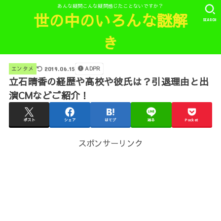
あんな疑問こんな疑問感じたことないですか？
世の中のいろんな謎解
SEARCH
き
ADPR
エンタメ
2019.06.15
立石晴香の経歴や高校や彼氏は？引退理由と出
演CMなどご紹介！
ポスト
シェア
はてブ
送る
Pocket
スポンサーリンク