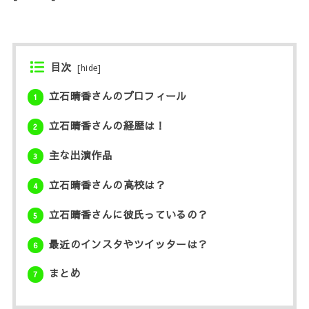
目次
[
hide
]
立石晴香さんのプロフィール
1
立石晴香さんの経歴は！
2
主な出演作品
3
立石晴香さんの高校は？
4
立石晴香さんに彼氏っているの？
5
最近のインスタやツイッターは？
6
まとめ
7