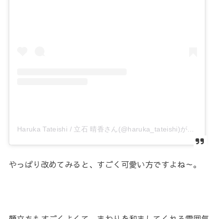
Haruka Tateishi / 立石 晴香さん(@haruka_tateishi)がシェアした投稿
やっぱり改めてみると、すごく可愛い方ですよね～。
顔立ちもすごくよくて、まわりを和ましてくれる雰囲気