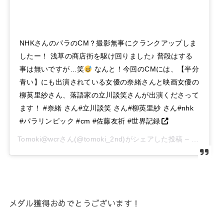
NHKさんのパラのCM？撮影無事にクランクアップしま
したー！ 浅草の商店街を駆け回りました♪ 普段はする
事は無いですが…笑
なんと！今回のCMには、【半分
青い】にも出演されている女優の奈緒さんと映画女優の
柳英里紗さん、落語家の立川談笑さんが出演くださって
ます！ #奈緒 さん#立川談笑 さん#柳英里紗 さん#nhk
#パラリンピック #cm #佐藤友祈 #世界記録
Tomoki@wcrさん(@tomoki_2nd)がシェアした投稿 –
2019年 
メダル獲得おめでとうございます！