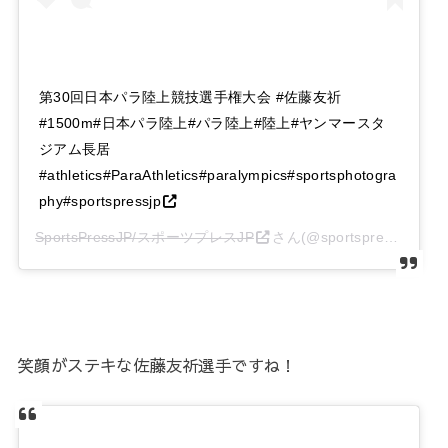
第30回日本パラ陸上競技選手権大会 #佐藤友祈
#1500m#日本パラ陸上#パラ陸上#陸上#ヤンマースタ
ジアム長居
#athletics#ParaAthletics#paralympics#sportsphotogra
phy#sportspressjp
SportsPressJP/スポーツプレスJP
さん(@sportspressjp)がシェアした投稿 –
笑顔がステキな佐藤友祈選手ですね！