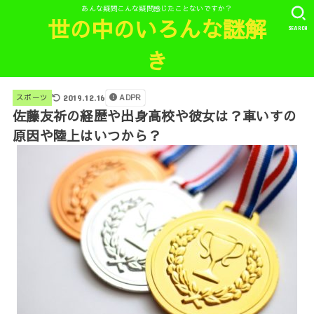
あんな疑問こんな疑問感じたことないですか？
世の中のいろんな謎解
SEARCH
き
ADPR
スポーツ
2019.12.16
佐藤友祈の経歴や出身高校や彼女は？車いすの
原因や陸上はいつから？