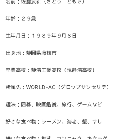
名前：佐藤友祈（さとう ともき）
年齢：２９歳
生年月日：１９８９年９月８日
出身地：静岡県藤枝市
卒業高校：静清工業高校（現静清高校）
所属先：WORLD-AC（グロップサンセリテ）
趣味：囲碁、映画鑑賞、旅行、ゲームなど
好きな食べ物：ラーメン、海老、蟹、すし
嫌いな食べ物：椎茸、コンニャク、キクラゲ