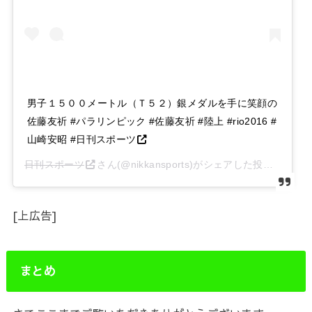
男子１５００メートル（Ｔ５２）銀メダルを手に笑顔の
佐藤友祈 #パラリンピック #佐藤友祈 #陸上 #rio2016 #
山崎安昭 #日刊スポーツ
日刊スポーツ
さん(@nikkansports)がシェアした投稿 –
201
[上広告]
まとめ