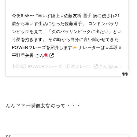
今夜6:55〜 #車いす陸上 #佐藤友祈 選手 病に侵され21
歳から車いす生活になった佐藤選手。 ロンドンパラリ
ンピックを見て、「次のパラリンピックに出たい」とい
う夢を抱きます。 その時から自分に言い聞かせてきた
POWERフレーズを紹介します
ナレーターは #卓球 #
平野早矢香 さん
【公式】POWERフレーズ（日本テレビ）
さん(@power_phrase_ntv)がシェアした投稿 –
んん？？一瞬彼女なのって・・・