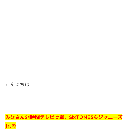
こんにちは！
みなさん24時間テレビで嵐、SixTONESらジャニーズ
Jr.の