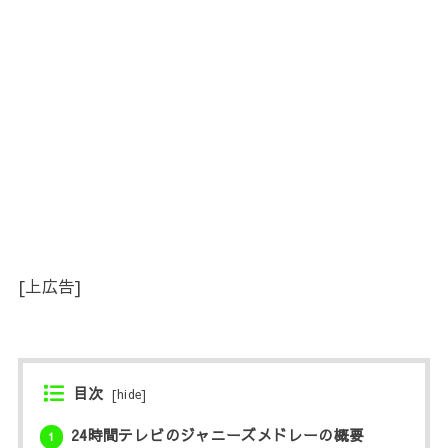
[上広告]
目次
[
hide
]
24時間テレビのジャニーズメドレーの概要
1