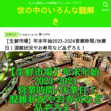
あんな疑問こんな疑問感じたことないですか？
世の中のいろんな謎解
SEARCH
き
ADPR
お役立ち
2023.12.12
【生鮮市場】年末年始2023-2024営業時間/休業
日！混雑状況やお寿司など品ぞろえ！