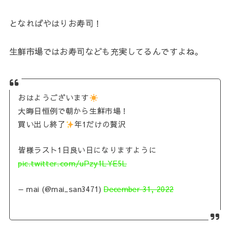
となればやはりお寿司！
生鮮市場ではお寿司なども充実してるんですよね。
おはようございます
大晦日恒例で朝から生鮮市場！
買い出し終了
年1だけの贅沢
皆様ラスト1日良い日になりますように︎︎︎︎
pic.twitter.com/uPzy1LYE5L
— mai (@mai_san3471)
December 31, 2022