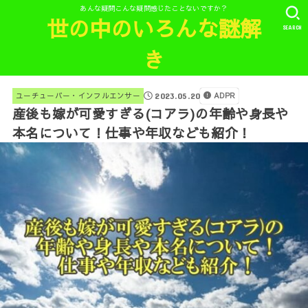
あんな疑問こんな疑問感じたことないですか？
世の中のいろんな謎解
SEARCH
き
ADPR
ユーチューバー・インフルエンサー
2023.05.20
産後も嫁が可愛すぎる(コアラ)の年齢や身長や
本名について！仕事や年収なども紹介！