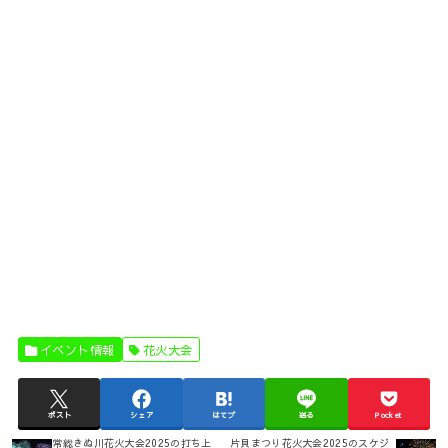
イベント情報
花火大会
ポスト
シェア
はてブ
送る
Pocket
常総きぬ川花火大会2025の打ち上
片貝まつり花火大会2025のスケジ