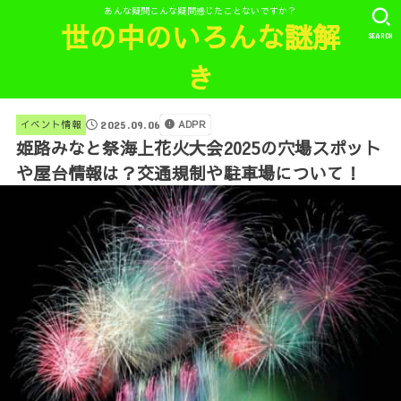
あんな疑問こんな疑問感じたことないですか？
世の中のいろんな謎解
SEARCH
き
ADPR
イベント情報
2025.09.06
姫路みなと祭海上花火大会2025の穴場スポット
や屋台情報は？交通規制や駐車場について！