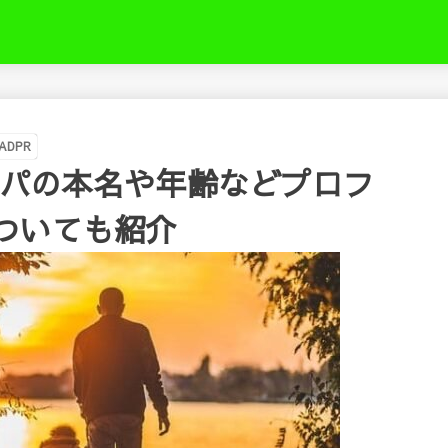
き
ADPR
ー4)パパの本名や年齢などプロフ
ついても紹介