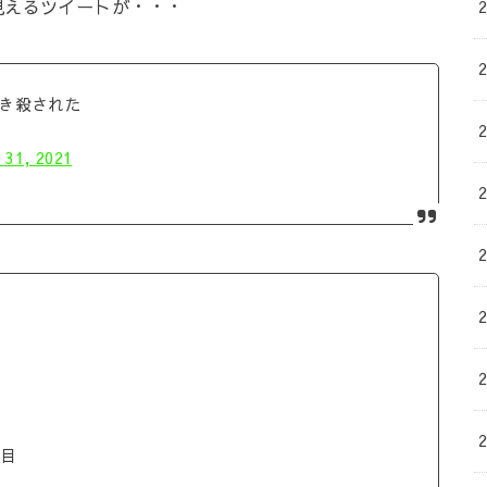
見えるツイートが・・・
き殺された
 31, 2021
番目