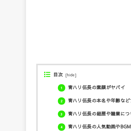
目次
[
hide
]
青ハリ伍長の素顔がヤバイ
1
青ハリ伍長の本名や年齢など
2
青ハリ伍長の経歴や職業につ
3
青ハリ伍長の人気動画やBG
4