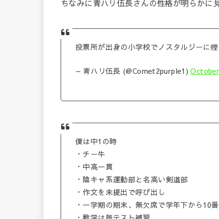
ちなみに青ハリ伍長さんの性格が明らかに
投票所が出身の小学校でノスタルジーに轢
— 青ハリ伍長 (@Comet2purple1)
October
僕は中1の時
・チー牛
・中高一貫
・陰キャ系運動部と名高い剣道部
・作文を未提出で呼び出し
・一学期の期末、無欠席で学年下から10
・数学は毎テスト補習