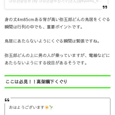
규슈관광정보 (by 규슈관광추진기구)さん(@kyushu_travel_information)がシェアした投稿
身の丈4m85cmある背が高い弥五郎どんの鳥居をくぐる
瞬間は行列の中でも、重要ポイントです。
鳥居にあたらないようにくぐる瞬間は緊張ですね。
弥五郎どんの上に男の人が乗っていますが、電線などに
あたらないようにする役目があるそうです。
ここは必見！！高架橋下くぐり
おはようございます