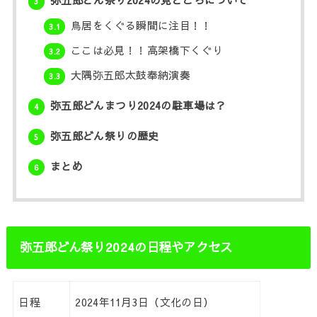
弥五郎どん祭り2024の見どころについて
3
鳥居をくぐる瞬間に注目！！
3.1
ここは必見！！高架橋下くぐり
3.2
大隅弥五郎太鼓奉納演奏
3.3
弥五郎どんまつり2024の駐車場は？
4
弥五郎どん祭りの歴史
5
まとめ
6
弥五郎どん祭り2024の日程やアクセス
日程
2024年11月3日（文化の日）