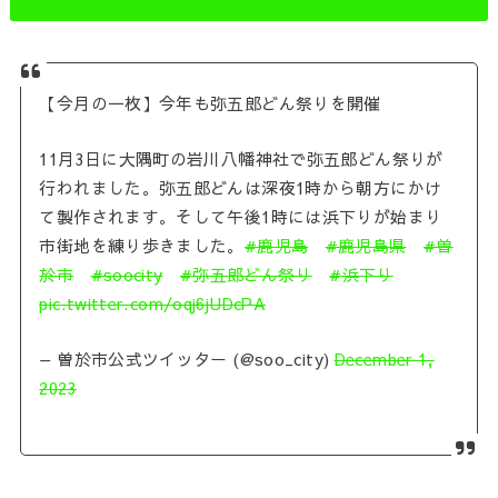
【今月の一枚】今年も弥五郎どん祭りを開催
11月3日に大隅町の岩川八幡神社で弥五郎どん祭りが
行われました。弥五郎どんは深夜1時から朝方にかけ
て製作されます。そして午後1時には浜下りが始まり
市街地を練り歩きました。
#鹿児島
#鹿児島県
#曽
於市
#soocity
#弥五郎どん祭り
#浜下り
pic.twitter.com/oqj6jUDcPA
— 曽於市公式ツイッター (@soo_city)
December 1,
2023