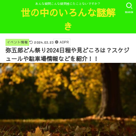
あんな疑問こんな疑問感じたことないですか？
世の中のいろんな謎解
SEARCH
き
ADPR
イベント情報
2024.03.23
弥五郎どん祭り2024日程や見どころは？スケジ
ュールや駐車場情報などを紹介！！