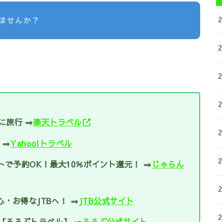
ませんか？
に旅行 ⇒
楽天トラベル
 ⇒
Yahoo!トラベル
トで予約OK！最大10％ポイント還元！ ⇒
じゃらん
・お得なJTBへ！ ⇒
JTB公式サイト
【るるぶトラベル】 ⇒
るるぶ公式サイト